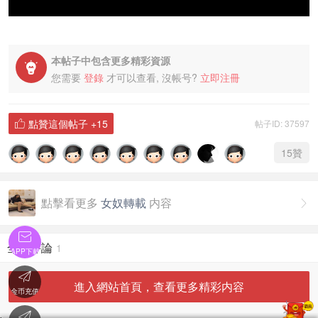
本帖子中包含更多精彩資源

您需要
登錄
才可以查看, 沒帳号?
立即注冊
點贊這個帖子
+15
帖子ID: 37597

15
贊
點擊看更多
女奴轉載
内容


全部評論
1
APP下載

進入網站首頁，查看更多精彩内容
金币充值
